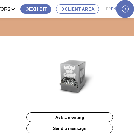
TORS
EXHIBIT
CLIENT AREA
FR
EN
Ask a meeting
Send a message