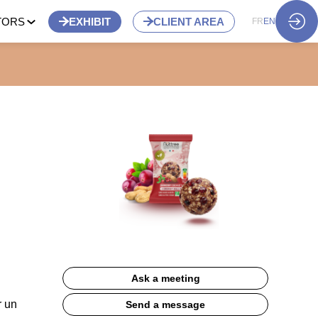
TORS
EXHIBIT
CLIENT AREA
FR
EN
Ask a meeting
r un
Send a message