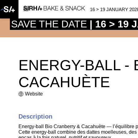
16 > 19 JANUARY 202
SAVE THE DATE
| 16 > 19
ENERGY-BALL - 
CACAHUÈTE
Website
Description
Energy-ball Bio Cranberry & Cacahuète — l’équilibre p
Cette energy-ball combine des dattes moelleuses, des 
encas à la fois naturel, nutritif et savoureux.