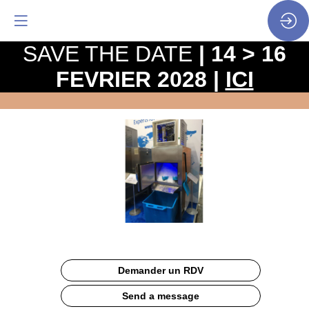
SAVE THE DATE
| 14 > 16
FEVRIER 2028 |
ICI
MACHINES
A
GLACE
Description
Demander un RDV
SOREMA
poursuit
Send a message
son