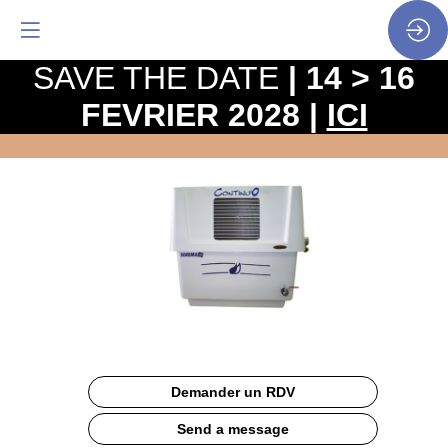
SAVE THE DATE
| 14 > 16
FEVRIER 2028 |
ICI
CONTINU’O
Site
Web
Description
Demander un RDV
Refroidisseur
à
Send a message
coulée