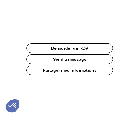
SMART
Site
Web
Documentation
Description
Demander un RDV
Né
pour
Send a message
maîtriser,
le
Partager mes informations
nouveau
pétrin
Spiral
Evo
Smart
Bongard
pèse
la
farine,
mesure
les