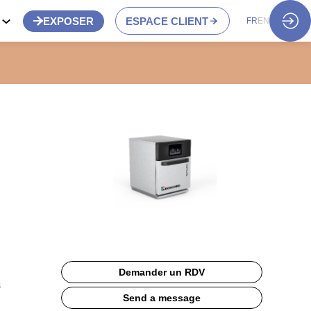
S
EXPOSER
ESPACE CLIENT
FR
EN
Demander un RDV
s
Send a message