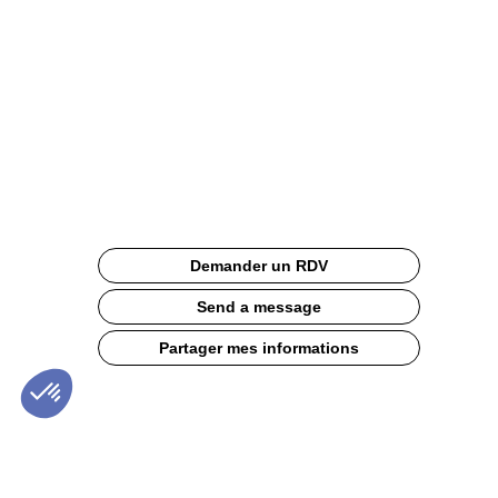
Rose
et
Blanc
Site
Web
Description
Demander un RDV
Le
tabouret
Send a message
haut,
empilable
Partager mes informations
et
costaud
Le
tabouret
de
bar
RIVOLI