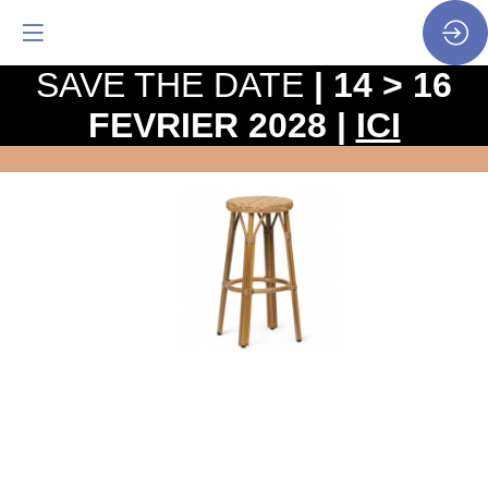
SAVE THE DATE
| 14 > 16
FEVRIER 2028 |
ICI
Tabouret
de
bar
terrasse
CADET