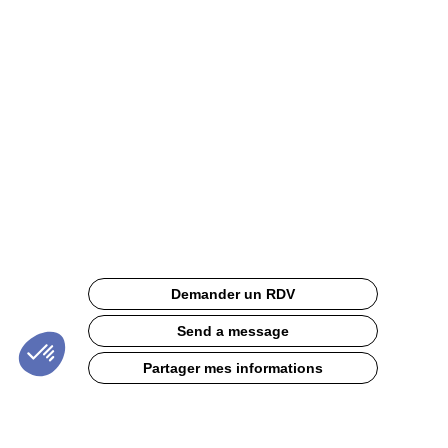
-
Tressage
imitation
rotin
Site
Web
Description
Demander un RDV
Le
tabouret
Send a message
de
bar
Partager mes informations
pour
la
terrasse
au