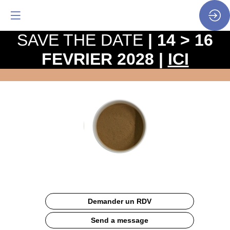
SAVE THE DATE
| 14 > 16
FEVRIER 2028 |
ICI
Malti'Fine
Brune
Site
Web
Description
Demander un RDV
La
Malti'Fine
Send a message
brune