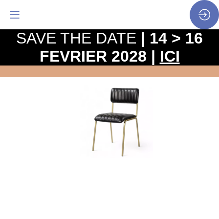
SAVE THE DATE
| 14 > 16
FEVRIER 2028 |
ICI
Chaise
en
cuir
YORK
-