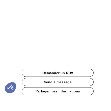
Noir
-
Pieds
dorés
Site
Web
Description
Demander un RDV
La
chaise
Send a message
de
salle
Partager mes informations
en
cuir
idéale
pour