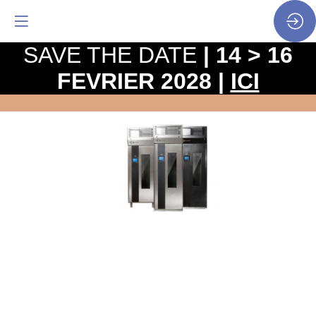
SAVE THE DATE
| 14 > 16
FEVRIER 2028 |
ICI
MARYLINE
-
VERSION
FLEX-
UV
Site