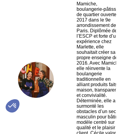
Mamiche,
boulangerie‑pâtisserie
de quartier ouverte en
2017 dans le 9e
arrondissement de
Paris. Diplômée de
l’ESCP et forte d’une
expérience chez
Marlette, elle
souhaitait créer sa
propre enseigne dès
2016. Avec Mamiche,
elle réinvente la
boulangerie
CK
traditionnelle en
alliant produits faits
maison, transparence
et convivialité.
Déterminée, elle a
surmonté les
obstacles d’un secteur
masculin pour bâtir un
modèle centré sur la
qualité et le plaisir du
client. Cécile valorise