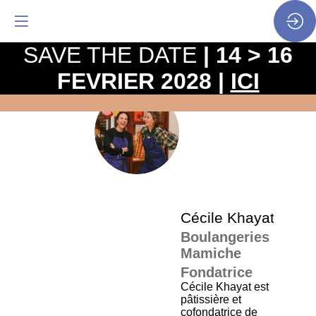
SAVE THE DATE
| 14 > 16
FEVRIER 2028 |
ICI
La
pro
CK
•
SP
•
Céc
Cécile
Khayat
Boulangeries
Mamiche
Fondatrice
Cécile Khayat est
pâtissière et
cofondatrice de