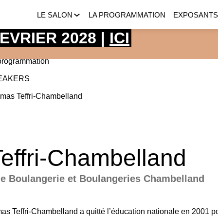
LE SALON
LA PROGRAMMATION
EXPOSANT
 FEVRIER 2028 |
ICI
programmation
EAKERS
omas
Teffri-Chambelland
Teffri-Chambelland
 de Boulangerie et Boulangeries Chambelland
as Teffri-Chambelland a quitté l’éducation nationale en 2001 p