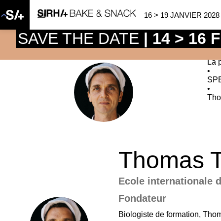
16 > 19 JANVIER 2028
SAVE THE DATE
| 14 > 16
La 
•
SP
TT
•
Th
Thomas
Ecole internationale
Fondateur
Biologiste de formation, Thom