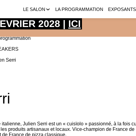
LE SALON
LA PROGRAMMATION
EXPOSANT
 FEVRIER 2028 |
ICI
programmation
EAKERS
ien
Serri
ri
talienne, Julien Serri est un « cuisïolo » passionné, à la fois c
 les produits artisanaux et locaux. Vice-champion de France de p
 de France de pizza classique.