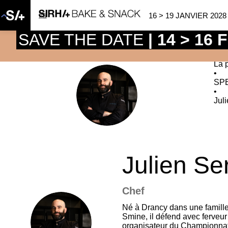
16 > 19 JANVIER 2028
SAVE THE DATE
| 14 > 16
La 
•
SP
JS
•
Jul
Julien
Ser
Chef
Né à Drancy dans une famille i
Smine, il défend avec ferveur
JS
organisateur du Championnat