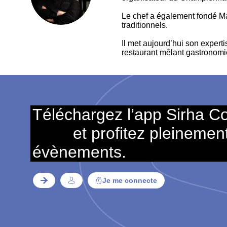
Le chef a également fondé Mag
traditionnels.
Il met aujourd’hui son experti
restaurant mêlant gastronomie 
Téléchargez l’app Sirha C
et profitez pleinemen
évènements.
Je me connecte