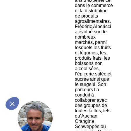
ans d’expérience
dans le commerce
et la distribution
de produits
agroalimentaires,
Frédéric Albericci
a évolué sur de
nombreux
marchés, parmi
lesquels les fruits
et légumes, les
produits frais, les
boissons non
alcoolisées,
l’épicerie salée et
sucrée ainsi que
le surgelé. Son
parcours l’a
conduit à
collaborer avec
des groupes de
toutes tailles, tels
FA
qu’Auchan,
Orangina
Schweppes ou