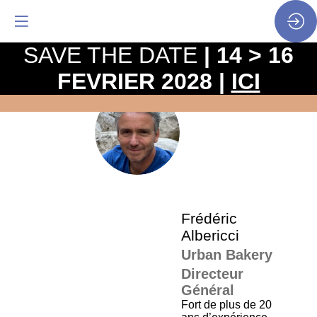
SAVE THE DATE
| 14 > 16
FEVRIER 2028 |
ICI
La
pro
•
FA
SP
•
Fré
Albe
Frédéric
Albericci
Urban Bakery
Directeur
Général
Fort de plus de 20