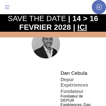
SAVE THE DATE
| 14 > 16
FEVRIER 2028 |
ICI
La
pro
DC
•
SP
•
Da
Dan
Cebula
Depur
Expériences
Fondateur
Fondateur de
DEPUR
Expériences, Dan