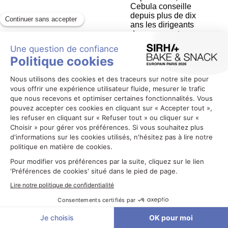
Cebula conseille
depuis plus de dix
ans les dirigeants
de groupes et
d’opérateurs sur la
stratégie et la
performance de
leurs offres de
restauration et
d’hospitalité.
Entrepreneur
depuis 25 ans,
passé par la
création et
DC
l’exploitation de
ses cinq
restaurants Drôle
d’Endroit Pour
Une Rencontre
(les initiales de
DEPUR), il
apporte une
lecture très terrain
des modèles
économiques et