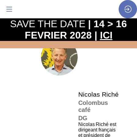
SAVE THE DATE
| 14 > 16
FEVRIER 2028 |
ICI
La
pro
NR
•
SP
•
Nic
Nicolas
Riché
Colombus
café
DG
Nicolas Riché est
dirigeant français
et président de