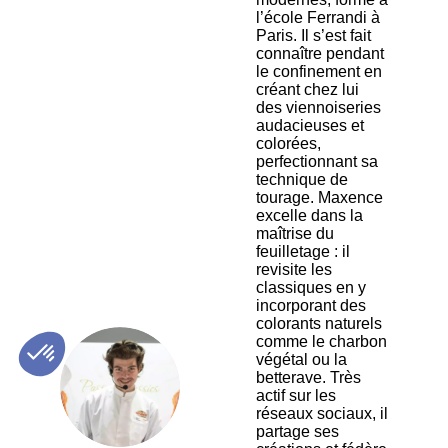
l’école Ferrandi à
Paris. Il s’est fait
connaître pendant
le confinement en
créant chez lui
des viennoiseries
audacieuses et
colorées,
perfectionnant sa
technique de
tourage. Maxence
excelle dans la
maîtrise du
feuilletage : il
revisite les
classiques en y
incorporant des
colorants naturels
comme le charbon
végétal ou la
ML
betterave. Très
actif sur les
réseaux sociaux, il
partage ses