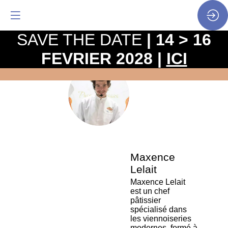
SAVE THE DATE
| 14 > 16
FEVRIER 2028 |
ICI
La
pro
•
ML
SP
•
Max
Lela
Maxence
Lelait
Maxence Lelait
est un chef
pâtissier
spécialisé dans
les viennoiseries
modernes, formé à