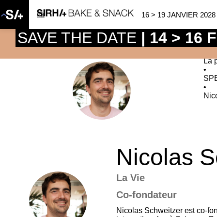
16 > 19 JANVIER 2028
SAVE THE DATE
| 14 > 16
La 
•
SP
NS
•
Nic
Nicolas
S
La Vie
Co-fondateur
NS
Nicolas Schweitzer est co‑fon