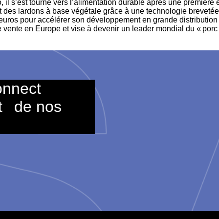
 il s’est tourné vers l’alimentation durable après une première e
et des lardons à base végétale grâce à une technologie brevetée
’euros pour accélérer son développement en grande distribution
e vente en Europe et vise à devenir un leader mondial du « porc 
onnect
t
de nos