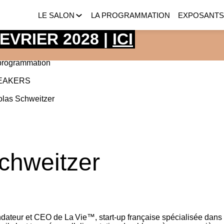
LE SALON
LA PROGRAMMATION
EXPOSANT
 FEVRIER 2028 |
ICI
programmation
EAKERS
olas
Schweitzer
chweitzer
dateur et CEO de La Vie™, start‑up française spécialisée dans 