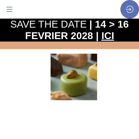
SAVE THE DATE
| 14 > 16
FEVRIER 2028 |
ICI
Souplesse
saveur
pistache
Royal
Steensma
Site