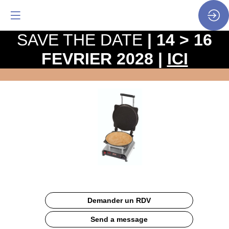
SAVE THE DATE
| 14 > 16
FEVRIER 2028 |
ICI
Crêpière
Thermocook®
Site
Web
Description
Demander un RDV
Cuisson
facile
Send a message
de