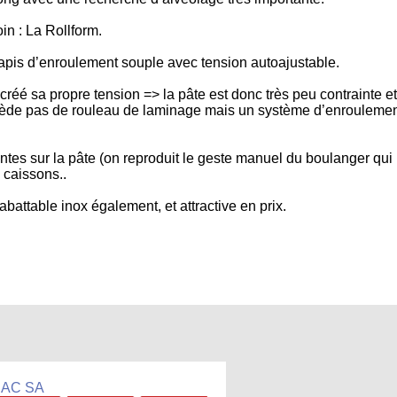
n : La Rollform.
tapis d’enroulement souple avec tension autoajustable.
créé sa propre tension => la pâte est donc très peu contrainte e
ssède pas de rouleau de laminage mais un système d’enrouleme
aintes sur la pâte (on reproduit le geste manuel du boulanger qui
 caissons..
battable inox également, et attractive en prix.
JAC SA