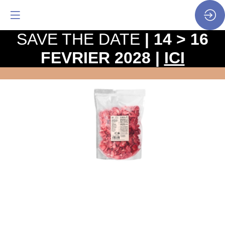
SAVE THE DATE
| 14 > 16
FEVRIER 2028 |
ICI
Fraises
lyophilisées
en
tranches
100