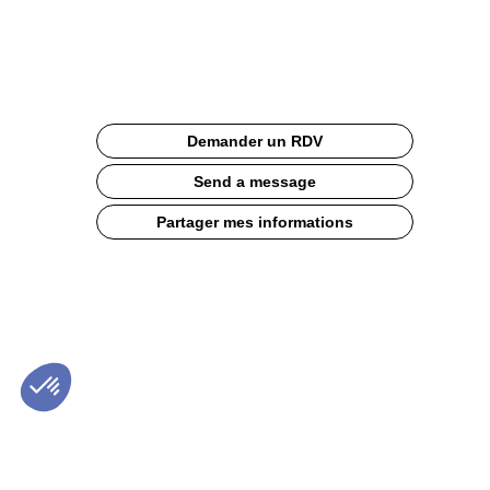
g
Site
Web
Description
Demander un RDV
Un
snack
Send a message
tropical
croustillant,
Partager mes informations
100
%
fruit,
prêt
à
sublimer
vos
recettes.
Caractéristiques
produit
:
-