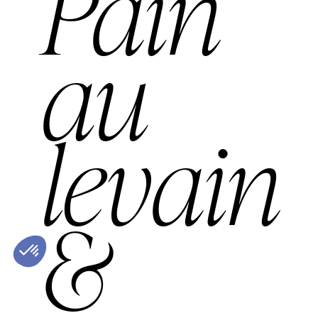
Pain
au
levain
&