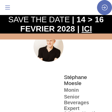
SAVE THE DATE
| 14 > 16
FEVRIER 2028 |
ICI
La
pro
•
SM
SP
•
Sté
Moe
Stéphane
Moesle
Monin
Senior
Beverages
Expert