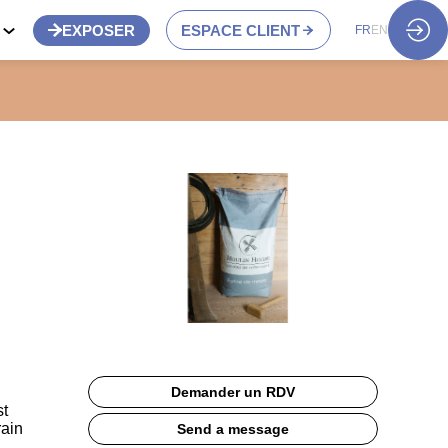
S
EXPOSER
ESPACE CLIENT
FR
EN
Demander un RDV
st
rain
Send a message