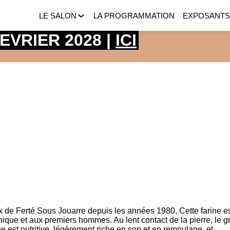
LE SALON
LA PROGRAMMATION
EXPOSANT
 FEVRIER 2028 |
ICI
x de Ferté Sous Jouarre depuis les années 1980. Cette farine e
que et aux premiers hommes. Au lent contact de la pierre, le g
ne est nutritive, légèrement riche en son et en remoulage, et